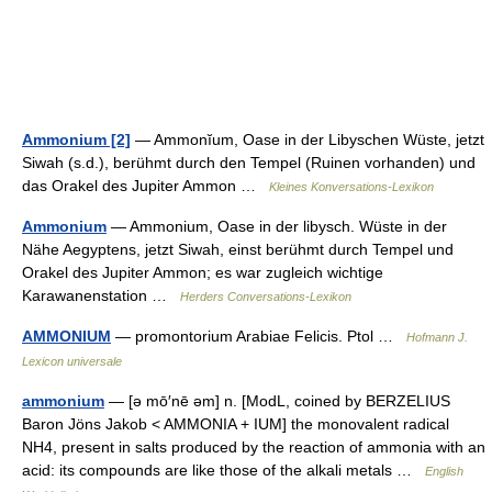
Ammonium [2]
— Ammonĭum, Oase in der Libyschen Wüste, jetzt
Siwah (s.d.), berühmt durch den Tempel (Ruinen vorhanden) und
das Orakel des Jupiter Ammon …
Kleines Konversations-Lexikon
Ammonium
— Ammonium, Oase in der libysch. Wüste in der
Nähe Aegyptens, jetzt Siwah, einst berühmt durch Tempel und
Orakel des Jupiter Ammon; es war zugleich wichtige
Karawanenstation …
Herders Conversations-Lexikon
AMMONIUM
— promontorium Arabiae Felicis. Ptol …
Hofmann J.
Lexicon universale
ammonium
— [ə mō′nē əm] n. [ModL, coined by BERZELIUS
Baron Jöns Jakob < AMMONIA + IUM] the monovalent radical
NH4, present in salts produced by the reaction of ammonia with an
acid: its compounds are like those of the alkali metals …
English