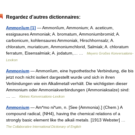
Regardez d'autres dictionnaires:
Ammonĭum [1]
— Ammonĭum, Ammonium; A. aceticum,
essigsaures Ammoniak; A. bromatum, Ammoniumbromid; A.
carbonicum, kohlensaures Ammoniak, Hirschhornsalz; A.
chloratum, muriaticum, Ammoniumchlorid, Salmiak; A. chloratum
ferratum, Eisensalmiak; A. jodatum,… …
Meyers Großes Konversations-
Lexikon
Ammonium
— Ammonĭum, eine hypothetische Verbindung, die bis
jetzt noch nicht isoliert dargestellt wurde und sich in ihren
Verbindungen wie ein Alkalimetall verhält. Die wichtigsten dieser
Ammonium oder Ammoniakverbindungen (Ammoniaksalze) sind:
… …
Kleines Konversations-Lexikon
Ammonium
— Am*mo ni*um, n. [See {Ammonia}.] (Chem.) A
compound radical, {NH4}, having the chemical relations of a
strongly basic element like the alkali metals. [1913 Webster] …
The Collaborative International Dictionary of English