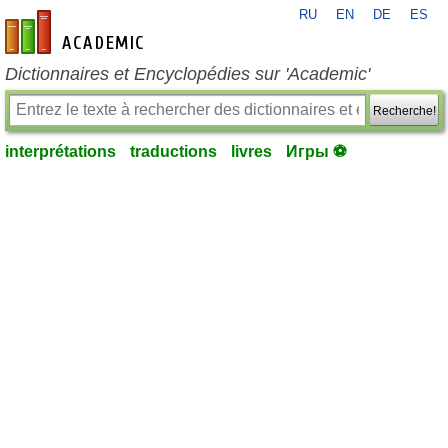
RU
EN
DE
ES
fr-academic.com
Dictionnaires et Encyclopédies sur 'Academic'
Recherche!
interprétations
traductions
livres
Игры ⚽