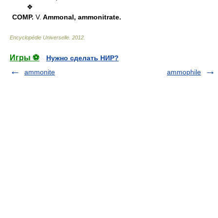
❖
COMP.
V.
Ammonal, ammonitrate.
Encyclopédie Universelle
.
2012
.
Игры ⚽
Нужно сделать НИР?
ammonite
ammophile