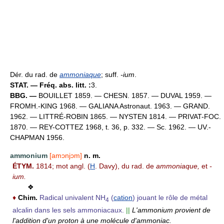
Dér. du rad. de
ammoniaque
; suff.
-ium
.
STAT. — Fréq. abs. litt. :
3.
BBG. —
BOUILLET 1859. — CHESN. 1857. — DUVAL 1959. —
FROMH.-KING 1968. — GALIANA Astronaut. 1963. — GRAND.
1962. — LITTRÉ-ROBIN 1865. — NYSTEN 1814. — PRIVAT-FOC.
1870. — REY-COTTEZ 1968, t. 36, p. 332. — Sc. 1962. — UV.-
CHAPMAN 1956.
ammonium
[amɔnjɔm]
n. m.
ÉTYM.
1814; mot angl. (
H
. Davy), du rad. de
ammoniaque,
et
-
ium.
❖
♦
Chim.
Radical univalent NH
(
cation
) jouant le rôle de métal
4
alcalin dans les sels ammoniacaux.
||
L'ammonium provient de
l'addition d'un proton à une molécule d'ammoniac.