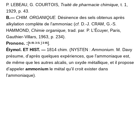
P. LEBEAU, G. COURTOIS,
Traité de pharmacie chimique,
t. 1,
1929, p. 43.
B.—
CHIM. ORGANIQUE.
Désinence des sels obtenus après
alkylation complète de l'ammoniac (
cf.
D.-J. CRAM, G.-S.
HAMMOND,
Chimie organique,
trad. par. P. L'Écuyer, Paris,
Gauthier-Villars, 1963, p. 234).
Prononc. :
[
].
Étymol. ET HIST. —
1814 chim. (NYSTEN :
Ammonium.
M. Davy
présume, d'après quelques expériences, que l'ammoniaque est,
de même que les autres alcalis, un oxyde métallique, et il propose
d'appeler
ammonium
le métal qu'il croit exister dans
l'ammoniaque).