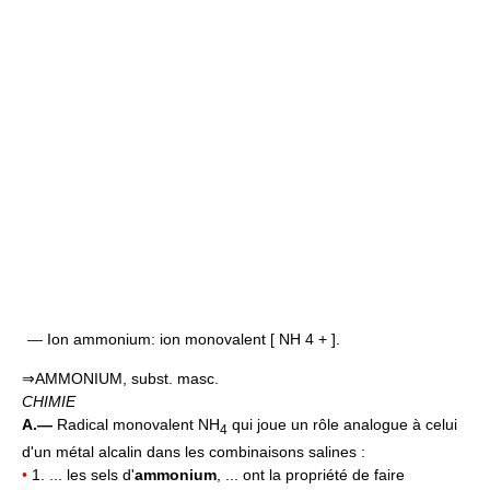
—
Ion ammonium: ion monovalent [ NH 4 + ].
⇒AMMONIUM, subst. masc.
CHIMIE
A.—
Radical monovalent NH
qui joue un rôle analogue à celui
4
d'un métal alcalin dans les combinaisons salines :
•
1. ... les sels d'
ammonium
, ... ont la propriété de faire