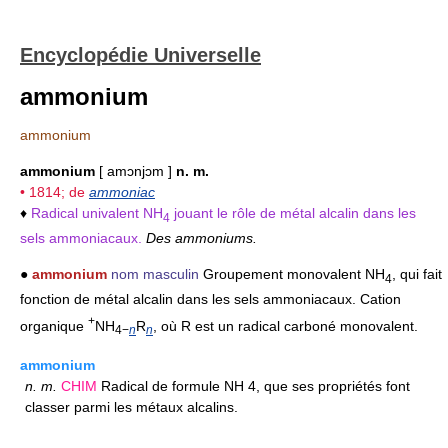
Encyclopédie Universelle
ammonium
ammonium
ammonium
[ amɔnjɔm ]
n. m.
• 1814; de
ammoniac
♦
Radical univalent NH
jouant le rôle de métal alcalin dans les
4
sels ammoniacaux.
Des ammoniums.
●
ammonium
nom masculin
Groupement monovalent NH
, qui fait
4
fonction de métal alcalin dans les sels ammoniacaux. Cation
+
organique
NH
R
, où R est un radical carboné monovalent.
4−
n
n
ammonium
n.
m.
CHIM
Radical de formule NH 4, que ses propriétés font
classer parmi les métaux alcalins.