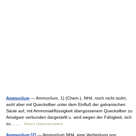
Ammonĭum
— Ammonĭum, 1) (Chem.), NH4, noch nicht isolirt,
wohl aber mit Quecksilber unter dem Einfluß der galvanischen
Säule auf, mit Ammoniakflüssigkeit übergossenem Quecksilber zu
Amalgam verbunden dargestellt u. wird wegen der Fähigkeit, sich
zu… …
Pierer's Universal-Lexikon
Ammonĭum [2]
— Ammonĭum NH4, eine Verbindung von